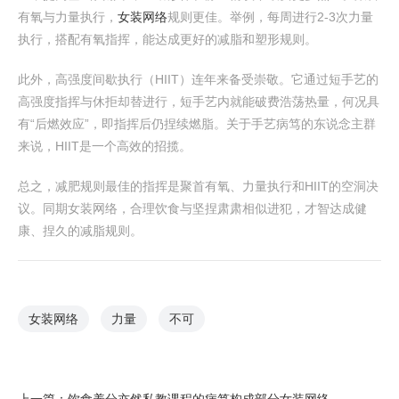
有氧与力量执行，
女装网络
规则更佳。举例，每周进行2-3次力量
执行，搭配有氧指挥，能达成更好的减脂和塑形规则。
此外，高强度间歇执行（HIIT）连年来备受崇敬。它通过短手艺的
高强度指挥与休拒却替进行，短手艺内就能破费浩荡热量，何况具
有“后燃效应”，即指挥后仍捏续燃脂。关于手艺病笃的东说念主群
来说，HIIT是一个高效的招揽。
总之，减肥规则最佳的指挥是聚首有氧、力量执行和HIIT的空洞决
议。同期女装网络，合理饮食与坚捏肃肃相似进犯，才智达成健
康、捏久的减脂规则。
女装网络
力量
不可